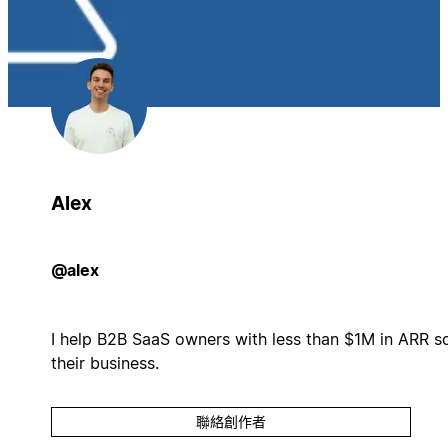
Alex
@alex
I help B2B SaaS owners with less than $1M in ARR s
their business.
聯絡創作者