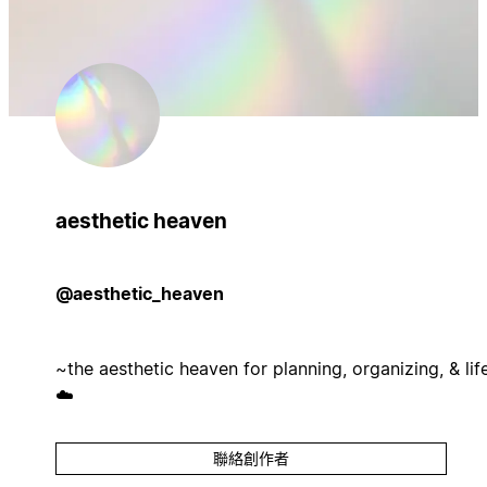
aesthetic heaven
@aesthetic_heaven
~the aesthetic heaven for planning, organizing, & lif
☁️
聯絡創作者