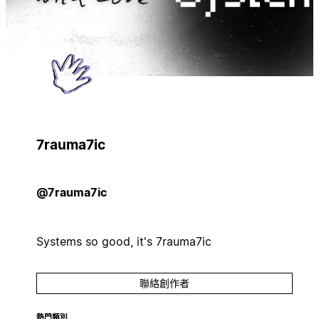
7rauma7ic
@7rauma7ic
Systems so good, it's 7rauma7ic
聯絡創作者
熱門類別