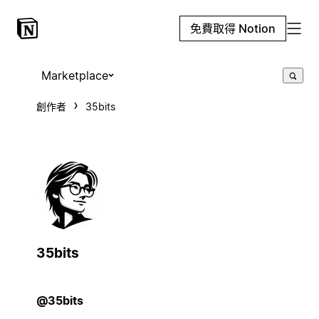
免費取得 Notion
Marketplace
創作者
35bits
35bits
@35bits