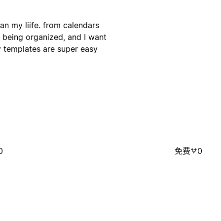
lan my liife. from calendars
ve being organized, and I want
y templates are super easy
0
免费
0