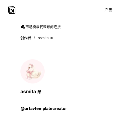
产品
市场
模板
代理
顾问
连接
创作者
asmita 🎀
asmita 🎀
@urfavtemplatecreator