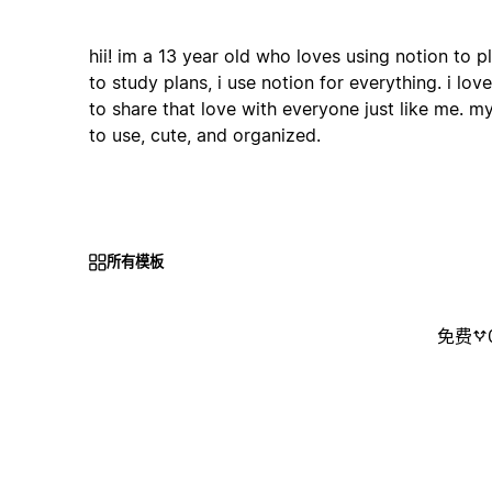
hii! im a 13 year old who loves using notion to p
to study plans, i use notion for everything. i lo
to share that love with everyone just like me. m
to use, cute, and organized.
所有模板
免费