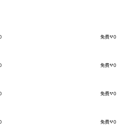
0
免费
0
0
免费
0
0
免费
0
0
免费
0