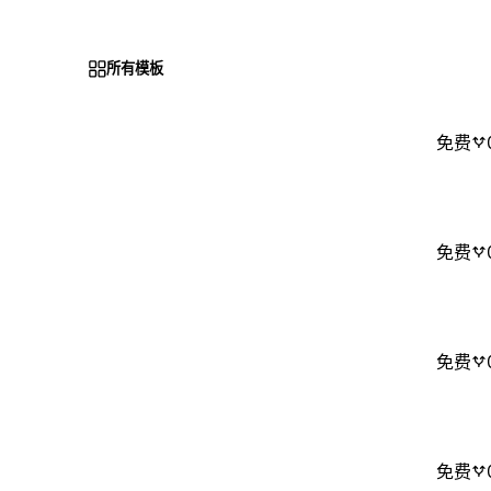
所有模板
免费
免费
免费
免费