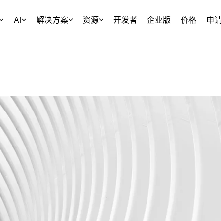
AI
解决方案
资源
开发者
企业版
价格
申