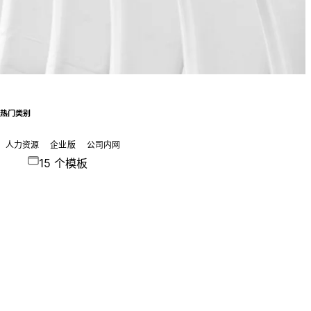
热门类别
人力资源
企业版
公司内网
15 个模板