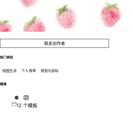
联系创作者
热门类别
校园生活
个人效率
规划与目标
链接
12 个模板