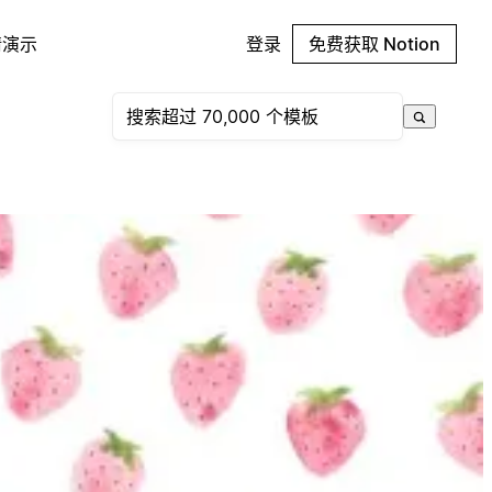
请演示
登录
免费获取 Notion