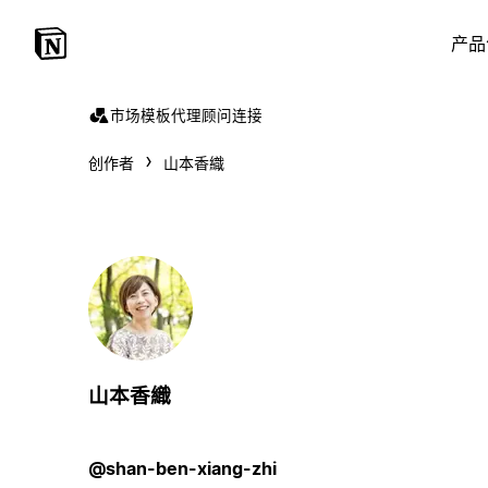
产品
市场
模板
代理
顾问
连接
创作者
山本香織
山本香織
@shan-ben-xiang-zhi