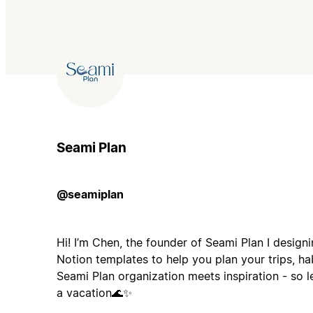
Seami Plan
@seamiplan
Hi! I’m Chen, the founder of Seami Plan I design
Notion templates to help you plan your trips, hab
Seami Plan organization meets inspiration - so le
a vacation🌊✨