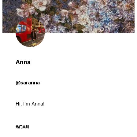
Anna
@saranna
Hi, I'm Anna!
热门类别