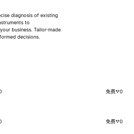
cise diagnosis of existing
nstruments to
your business. Tailor-made
ormed decisions.
0
免费
0
0
免费
0