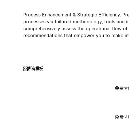
Process Enhancement & Strategic Efficiency. Pre
processes via tailored methodology, tools and i
comprehensively assess the operational flow of 
recommendations that empower you to make inf
所有模板
免费
免费