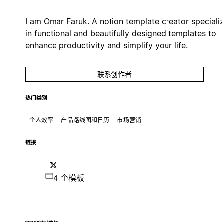
I am Omar Faruk. A notion template creator speciali
in functional and beautifully designed templates to
enhance productivity and simplify your life.
联系创作者
热门类别
个人效率
产品路线图和日历
市场营销
链接
4 个模板