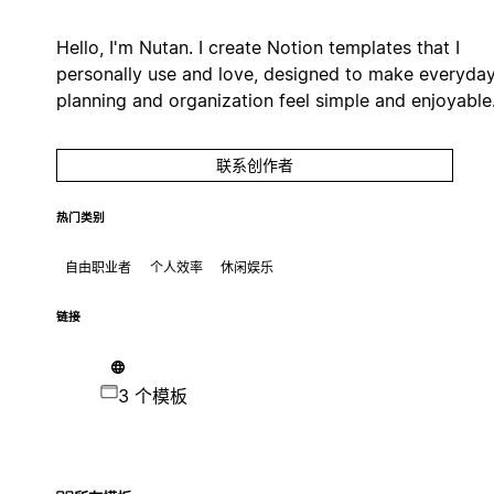
Hello, I'm Nutan. I create Notion templates that I
personally use and love, designed to make everyda
planning and organization feel simple and enjoyable
联系创作者
热门类别
自由职业者
个人效率
休闲娱乐
链接
3 个模板