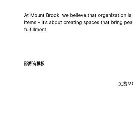
At Mount Brook, we believe that organization is
items – it’s about creating spaces that bring pe
fulfillment.
所有模板
免费