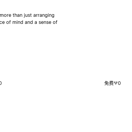
 more than just arranging
ace of mind and a sense of
0
免费
0