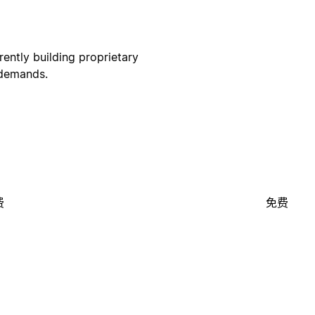
ently building proprietary
 demands.
费
免费