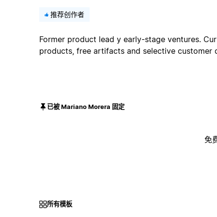
推荐创作者
Former product lead y early-stage ventures. Curr
products, free artifacts and selective customer
已被 Mariano Morera 固定
免
所有模板