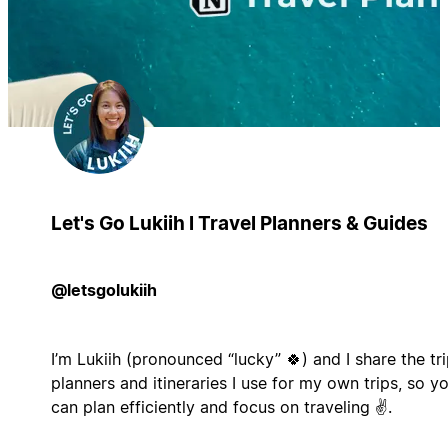
Let's Go Lukiih l Travel Planners & Guides
@letsgolukiih
I’m Lukiih (pronounced “lucky” 🍀) and I share the tr
planners and itineraries I use for my own trips, so y
can plan efficiently and focus on traveling ✌️.