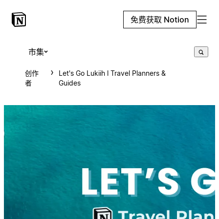
免费获取 Notion
市集
创作
Let's Go Lukiih l Travel Planners &
者
Guides