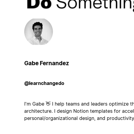
Gabe Fernandez
@learnchangedo
I'm Gabe 👋 I help teams and leaders optimize the
architecture. I design Notion templates for accel
personal/organizational design, and productivity