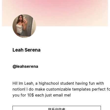
Leah Serena
@leahserena
Hi! Im Leah, a highschool student having fun with
notion! I do make customizable templates perfect f
you for 10$ each just email me!
联系创作者