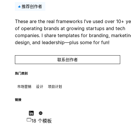
推荐创作者
These are the real frameworks I’ve used over 10+ ye
of operating brands at growing startups and tech
companies. I share templates for branding, marketin
design, and leadership—plus some for fun!
联系创作者
热门类别
市场营销
设计
项目计划
链接
18 个模板