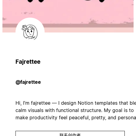
Fajrettee
@fajrettee
Hi, I’m fajrettee — I design Notion templates that bl
calm visuals with functional structure. My goal is to
make productivity feel peaceful, pretty, and persona
联系创作者