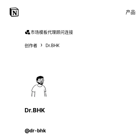
产品
市场
模板
代理
顾问
连接
创作者
Dr.BHK
Dr.BHK
@dr-bhk