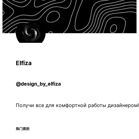
Elfiza
@design_by_elfiza
Получи все для комфортной работы дизайнером!
热门类别