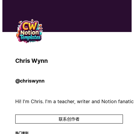
Chris Wynn
@chriswynn
Hi! I'm Chris. I'm a teacher, writer and Notion fanatic
联系创作者
热门类别