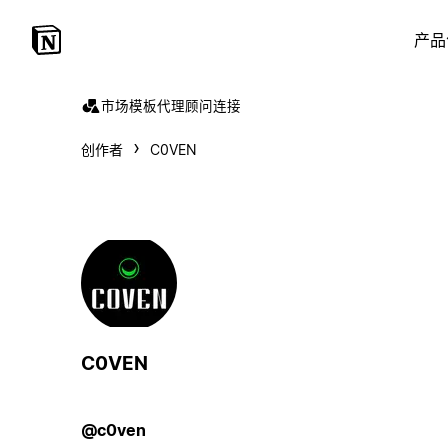
产品
市场
模板
代理
顾问
连接
创作者
C0VEN
C0VEN
@c0ven