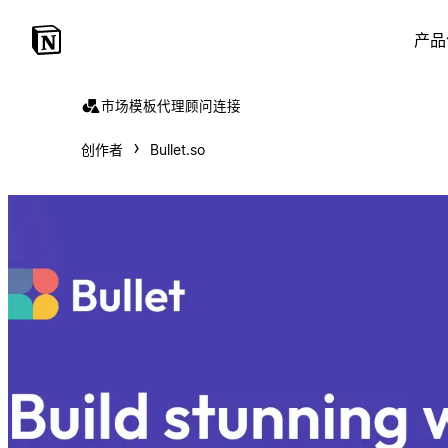
产品
市场
模板
代理
顾问
连接
创作者
Bullet.so