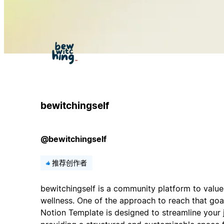
bewitchingself
@bewitchingself
推荐创作者
bewitchingself is a community platform to value
wellness. One of the approach to reach that goal
Notion Template is designed to streamline your 