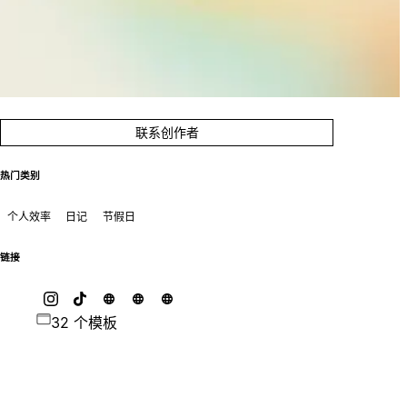
联系创作者
热门类别
个人效率
日记
节假日
链接
32 个模板