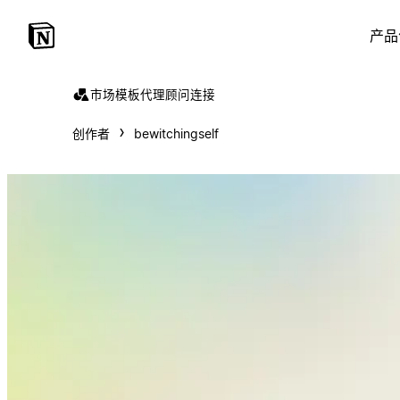
产品
市场
模板
代理
顾问
连接
创作者
bewitchingself