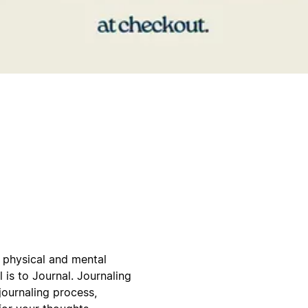
 physical and mental
 is to Journal. Journaling
journaling process,