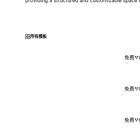
providing a structured and customizable space f
所有模板
免费
免费
免费