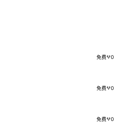
免费
0
免费
0
免费
0