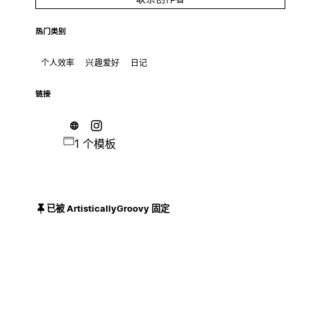
热门类别
个人效率
兴趣爱好
日记
链接
1 个模板
已被 ArtisticallyGroovy 固定