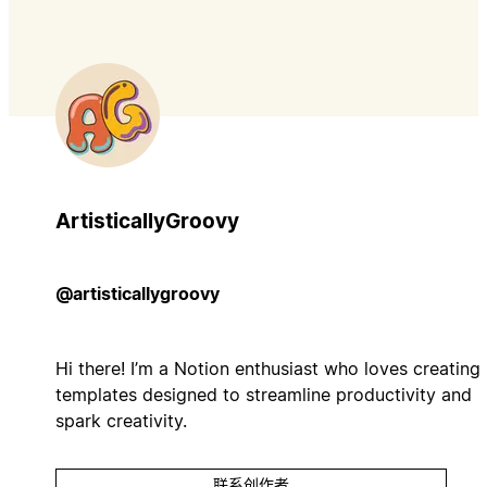
ArtisticallyGroovy
@artisticallygroovy
Hi there! I’m a Notion enthusiast who loves creating
templates designed to streamline productivity and
spark creativity.
联系创作者