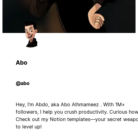
Abo
@abo
Hey, I’m Abdo, aka Abo Alhmameez . With 1M+
followers, I help you crush productivity. Curious ho
Check out my Notion templates—your secret weap
to level up!