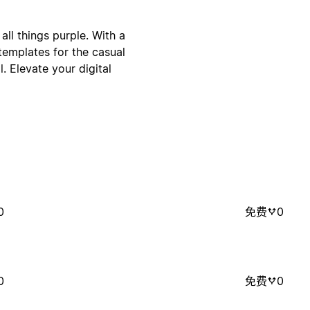
all things purple. With a
 templates for the casual
. Elevate your digital
0
免费
0
0
免费
0