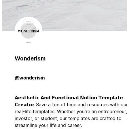
Wonderism
@wonderism
𝗔𝗲𝘀𝘁𝗵𝗲𝘁𝗶𝗰 𝗔𝗻𝗱 𝗙𝘂𝗻𝗰𝘁𝗶𝗼𝗻𝗮𝗹 𝗡𝗼𝘁𝗶𝗼𝗻 𝗧𝗲𝗺𝗽𝗹𝗮𝘁𝗲
𝗖𝗿𝗲𝗮𝘁𝗼𝗿 Save a ton of time and resources with our
real-life templates. Whether you're an entrepreneur,
investor, or student, our templates are crafted to
streamline your life and career.