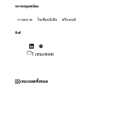
หมวดหมู่ยอดนิยม
การตลาด
โซเชียลมีเดีย
ฟรีแลนซ์
ลิงค์
1 เทมเพลต
เทมเพลตทั้งหมด