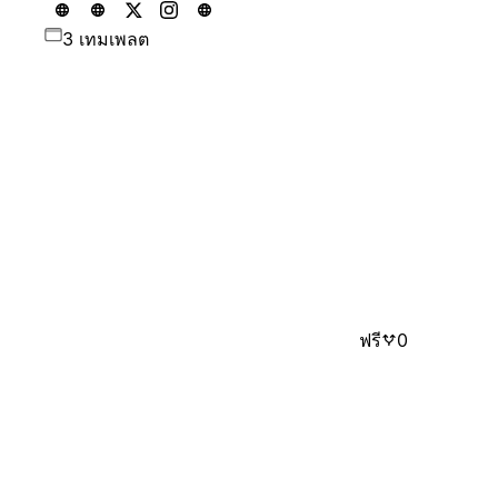
3 เทมเพลต
ฟรี
0