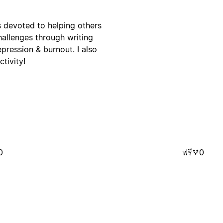
s devoted to helping others
hallenges through writing
pression & burnout. I also
tivity!
0
ฟรี
0