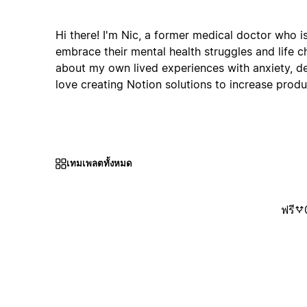
Hi there! I'm Nic, a former medical doctor who i
embrace their mental health struggles and life c
about my own lived experiences with anxiety, de
love creating Notion solutions to increase produc
เทมเพลตทั้งหมด
ฟรี