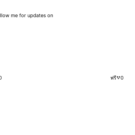
ollow me for updates on
0
ฟรี
0