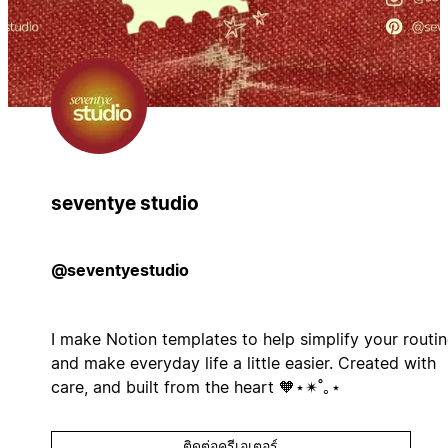
seventye studio
@seventyestudio
I make Notion templates to help simplify your routi
and make everyday life a little easier. Created with
care, and built from the heart 🧡⋆✴︎˚｡⋆
ติดต่อครีเอเตอร์