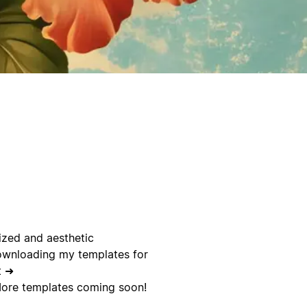
ized and aesthetic
ownloading my templates for
t ➜
More templates coming soon!