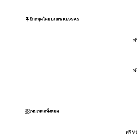
ปักหมุดโดย Laura KESSAS
ฟร
ฟร
เทมเพลตทั้งหมด
ฟรี