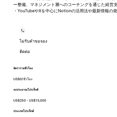
ー整備、マネジメント層へのコーチングを通じた経営
・YouTubeやXを中心にNotionの活用法や最新情報の
ไม่รับคำขอจอง
ติดต่อ
อัตรารายชั่วโมง
US$0/ชั่วโมง
งบประมาณโปรเจ็กต์
US$250 - US$15,000
ประเภทโปรเจ็กต์