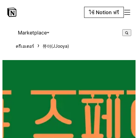
ใช้ Notion ฟรี
Marketplace
ครีเอเตอร์
쮸야(JJooya)