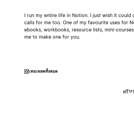
I run my entire life in Notion. I just wish it cou
calls for me too. One of my favourite uses for N
ebooks, workbooks, resource lists, mini-courses 
me to make one for you.
เทมเพลตทั้งหมด
ฟรี