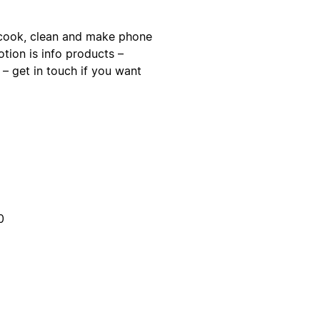
ld cook, clean and make phone
otion is info products –
– get in touch if you want
0