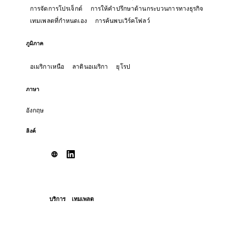
การจัดการโปรเจ็กต์
การให้คำปรึกษาด้านกระบวนการทางธุรกิจ
เทมเพลตที่กำหนดเอง
การค้นพบเวิร์คโฟลว์
ภูมิภาค
อเมริกาเหนือ
ลาตินอเมริกา
ยุโรป
ภาษา
อังกฤษ
ลิงค์
บริการ
เทมเพลต