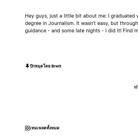
Hey guys, just a little bit about me: I graduated 
degree in Journalism. It wasn’t easy, but through
guidance - and some late nights - I did it! Find 
ปักหมุดโดย Brett
ฟร
เทมเพลตทั้งหมด