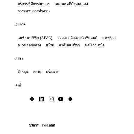
บริการที่มีการจัดการ
เทมเพลตที่กำหนดเอง
การผสานการทำงาน
ภูมิภาค
เอเชียแปซิฟิก (APAC)
ออสเตรเลียและนิวซีแลนด์
แอฟริกา
ตะวันออกกลาง
ยุโรป
ลาตินอเมริกา
อเมริกาเหนือ
ภาษา
อังกฤษ
สเปน
ฝรั่งเศส
ลิงค์
บริการ
เทมเพลต