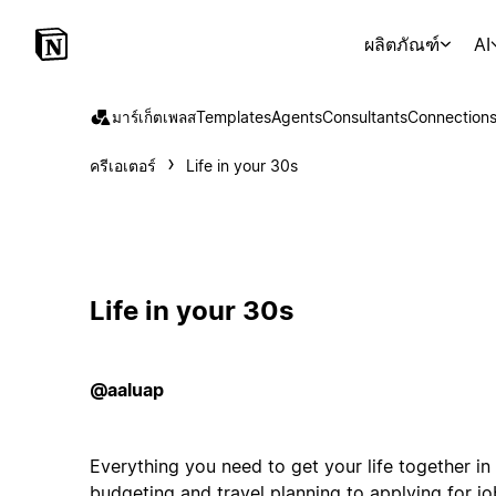
ผลิตภัณฑ์
AI
มาร์เก็ตเพลส
Templates
Agents
Consultants
Connection
ครีเอเตอร์
Life in your 30s
Life in your 30s
@aaluap
Everything you need to get your life together i
budgeting and travel planning to applying for j