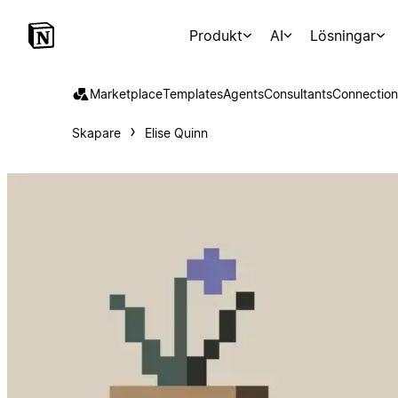
Produkt
AI
Lösningar
Marketplace
Templates
Agents
Consultants
Connection
Skapare
Elise Quinn