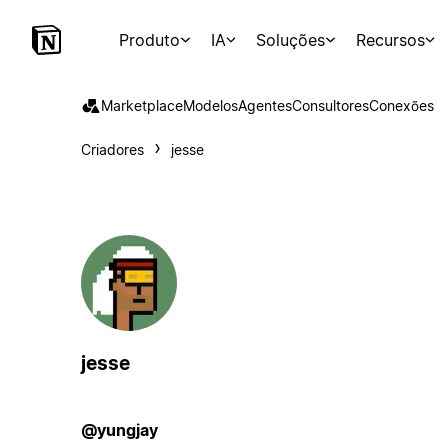
Produto
IA
Soluções
Recursos
Marketplace
Modelos
Agentes
Consultores
Conexões
Criadores
jesse
jesse
@yungjay