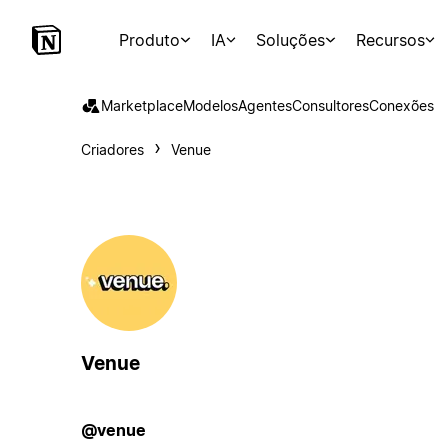
Produto
IA
Soluções
Recursos
Marketplace
Modelos
Agentes
Consultores
Conexões
Criadores
Venue
Venue
@venue