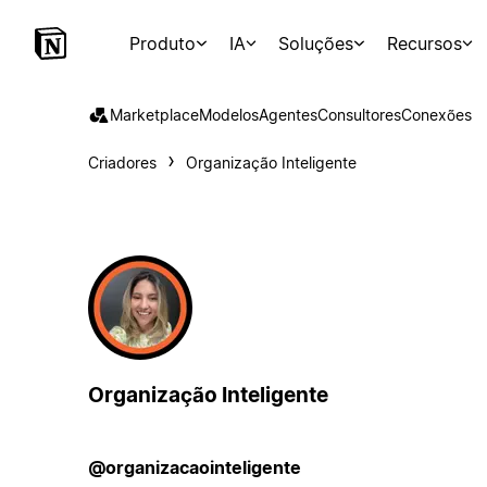
Produto
IA
Soluções
Recursos
Marketplace
Modelos
Agentes
Consultores
Conexões
Criadores
Organização Inteligente
Organização Inteligente
@organizacaointeligente