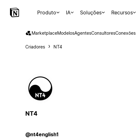
Produto
IA
Soluções
Recursos
Marketplace
Modelos
Agentes
Consultores
Conexões
Criadores
NT4
NT4
@nt4english1