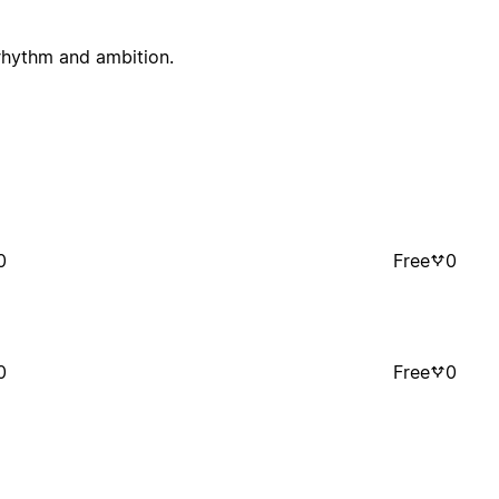
 rhythm and ambition.
0
Free
0
0
Free
0