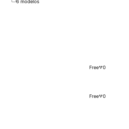
6 modelos
Free
0
Free
0