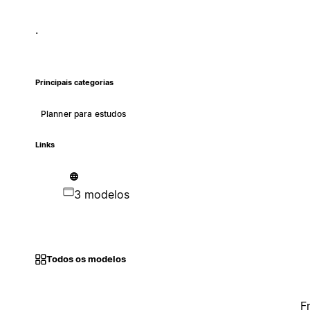
.
Principais categorias
Planner para estudos
Links
3 modelos
Todos os modelos
F