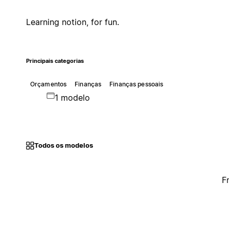
Learning notion, for fun.
Principais categorias
Orçamentos
Finanças
Finanças pessoais
1 modelo
Todos os modelos
F